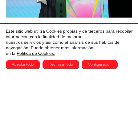
KOALALAND: la delirante historia
Este sitio web utiliza Cookies propias y de terceros para recopilar
información con la finalidad de mejorar
creada con IA para reivindicar el
nuestros servicios y así como el análisis de sus hábitos de
poder de la imaginación
navegación. Puede obtener más información
en la
Política de Cookies.
Aceptar todo
Rechazar todo
Configuración