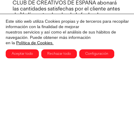
CLUB DE CREATIVOS DE ESPAÑA abonará
las cantidades satisfechas por el cliente antes
de 14 días naturales desde la fecha de
recepción del derecho de desistimiento.
Este sitio web utiliza Cookies propias y de terceros para recopilar
información con la finalidad de mejorar
Reclamación
nuestros servicios y así como el análisis de sus hábitos de
navegación. Puede obtener más información
Si el usuario desea presentar una
en la
Política de Cookies.
reclamación, deberá contactar mediante el
correo electrónico
Aceptar todo
Rechazar todo
Configuración
sara@CLUBDECREATIVidad.com
o por
escrito a la dirección C/CERVANTES 3,28014
MADRID(MADRID). Asimismo, CLUB DE
CREATIVOS DE ESPAÑA dispone de hojas
oficiales de reclamación a disposición de los
consumidores y usuarios.
Resolución de litigios en línea conforme al
Art. 14.1 del Reglamento (UE) 524/2013: La
Comisión Europea facilita una plataforma de
resolución de litigios en línea, la cual se
encuentra disponible en el siguiente enlace:
https://ec.europa.eu/consumers/odr/