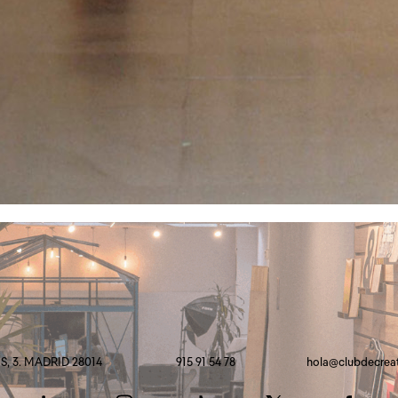
, 3. MADRID 28014
915 91 54 78
hola@clubdecrea