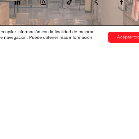
recopilar información con la finalidad de mejorar
s de navegación. Puede obtener más información
Aceptar to
te a nuestra
nombre →
newsletter!
apellidos →
email →
He leído y acepto la
Po
¡Suscríbete! →