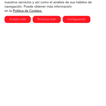
nuestros servicios y así como el análisis de sus hábitos de
navegación. Puede obtener más información
en la
Política de Cookies.
Aceptar todo
Rechazar todo
Configuración
¡Apúntate a nuestra 
newsletter!
nombre →
apellidos →
email →