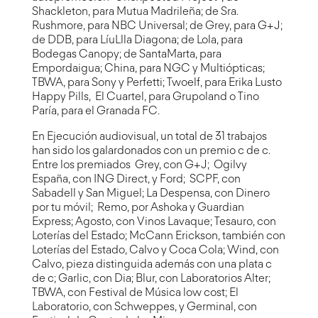
Shackleton, para Mutua Madrileña; de Sra.
Rushmore, para NBC Universal; de Grey, para G+J;
de DDB, para LíuLlla Diagona; de Lola, para
Bodegas Canopy; de SantaMarta, para
Empordaigua; China, para NGC y Multiópticas;
TBWA, para Sony y Perfetti; Twoelf, para Erika Lusto
Happy Pills, El Cuartel, para Grupoland o Tino
Paría, para el Granada FC.
En Ejecución audiovisual, un total de 31 trabajos
han sido los galardonados con un premio c de c.
Entre los premiados Grey, con G+J; Ogilvy
España, con ING Direct, y Ford; SCPF, con
Sabadell y San Miguel; La Despensa, con Dinero
por tu móvil; Remo, por Ashoka y Guardian
Express; Agosto, con Vinos Lavaque; Tesauro, con
Loterías del Estado; McCann Erickson, también con
Loterías del Estado, Calvo y Coca Cola; Wind, con
Calvo, pieza distinguida además con una plata c
de c; Garlic, con Dia; Blur, con Laboratorios Alter;
TBWA, con Festival de Música low cost; El
Laboratorio, con Schweppes, y Germinal, con