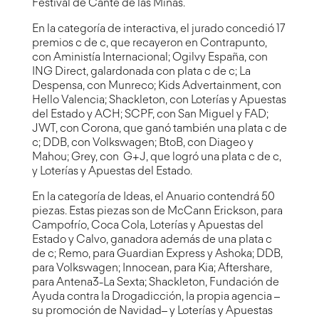
Festival de Cante de las Minas.
En la categoría de interactiva, el jurado concedió 17
premios c de c, que recayeron en Contrapunto,
con Aministía Internacional; Ogilvy España, con
ING Direct, galardonada con plata c de c; La
Despensa, con Munreco; Kids Advertainment, con
Hello Valencia; Shackleton, con Loterías y Apuestas
del Estado y ACH; SCPF, con San Miguel y FAD;
JWT, con Corona, que ganó también una plata c de
c; DDB, con Volkswagen; BtoB, con Diageo y
Mahou; Grey, con G+J, que logró una plata c de c,
y Loterías y Apuestas del Estado.
En la categoría de Ideas, el Anuario contendrá 50
piezas. Estas piezas son de McCann Erickson, para
Campofrío, Coca Cola, Loterías y Apuestas del
Estado y Calvo, ganadora además de una plata c
de c; Remo, para Guardian Express y Ashoka; DDB,
para Volkswagen; Innocean, para Kia; Aftershare,
para Antena3-La Sexta; Shackleton, Fundación de
Ayuda contra la Drogadicción, la propia agencia –
su promoción de Navidad– y Loterías y Apuestas