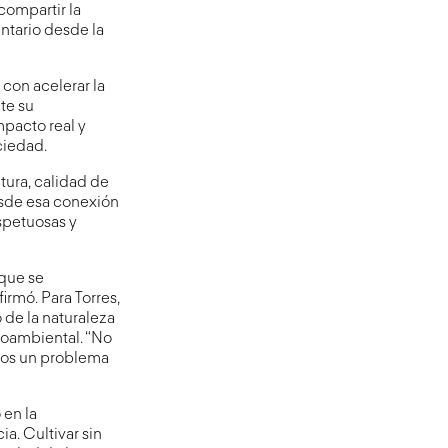
compartir la
ntario desde la
con acelerar la
te su
mpacto real y
ciedad.
tura, calidad de
esde esa conexión
espetuosas y
 que se
irmó. Para Torres,
 de la naturaleza
ioambiental. “No
mos un problema
 en la
ia. Cultivar sin