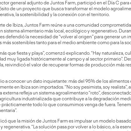
rector general adjunto de Juntos Farm, participó en el Día C para 
opósito de un proyecto que busca transformar el modelo agroalime
rativa, la sostenibilidad y la conexión con el territorio.
rte de Ibiza, Juntos Farm reúne a una comunidad comprometida 
un sistema alimentario más local, ecológico y regenerativo. Duran
res defendió la necesidad de “volver al origen” para generar un i
s más sostenibles tanto para el medio ambiente como para la so
ás que fiesta y playa”, comenzó explicando. “Hay naturaleza, cul
dad muy ligada históricamente al campo y al sector primario”. D
sla, reivindicó el valor de recuperar formas de producción más r
dio a conocer un dato inquietante: más del 95% de los alimentos
nte en Ibiza son importados. “No soy pesimista, soy realista”, af
externa refleja un sistema agroalimentario “roto”, desconectado
agricultura industrializada que contribuye a la degradación med
e prácticamente todo lo que consumimos venga de fuera. Tene
entaria”.
plicó que la misión de Juntos Farm es impulsar un modelo basado
 regenerativa. “La solución pasa por volver a lo básico, a la esenc