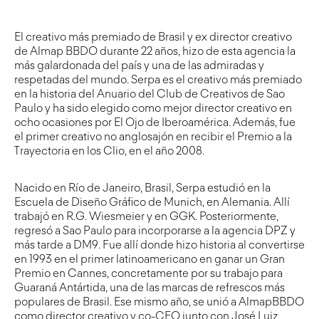
El creativo más premiado de Brasil y ex director creativo
de Almap BBDO durante 22 años, hizo de esta agencia la
más galardonada del país y una de las admiradas y
respetadas del mundo. Serpa es el creativo más premiado
en la historia del Anuario del Club de Creativos de Sao
Paulo y ha sido elegido como mejor director creativo en
ocho ocasiones por El Ojo de Iberoamérica. Además, fue
el primer creativo no anglosajón en recibir el Premio a la
Trayectoria en los Clio, en el año 2008.
Nacido en Río de Janeiro, Brasil, Serpa estudió en la
Escuela de Diseño Gráfico de Munich, en Alemania. Allí
trabajó en R.G. Wiesmeier y en GGK. Posteriormente,
regresó a Sao Paulo para incorporarse a la agencia DPZ y
más tarde a DM9. Fue allí donde hizo historia al convertirse
en 1993 en el primer latinoamericano en ganar un Gran
Premio en Cannes, concretamente por su trabajo para
Guaraná Antártida, una de las marcas de refrescos más
populares de Brasil. Ese mismo año, se unió a AlmapBBDO
como director creativo y co-CEO junto con José Luiz