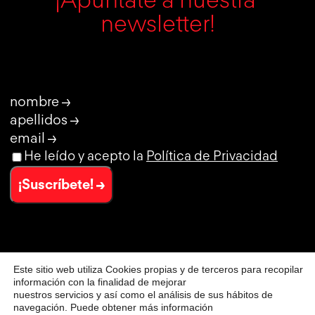
¡Apúntate a nuestra 
newsletter!
nombre →
apellidos →
email →
He leído y acepto la
Política de Privacidad
¡Suscríbete! →
Este sitio web utiliza Cookies propias y de terceros para recopilar
© CLUB DE CREATIVIDAD
información con la finalidad de mejorar
AVISO LEGAL
nuestros servicios y así como el análisis de sus hábitos de
POLÍTICA DE PRIVACIDAD
navegación. Puede obtener más información