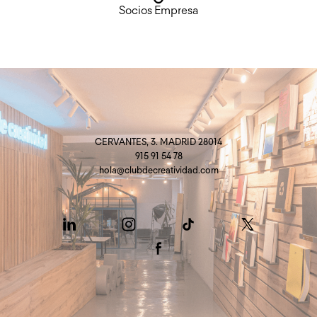
Socios Empresa
CERVANTES, 3. MADRID 28014
915 91 54 78
hola@clubdecreatividad.com