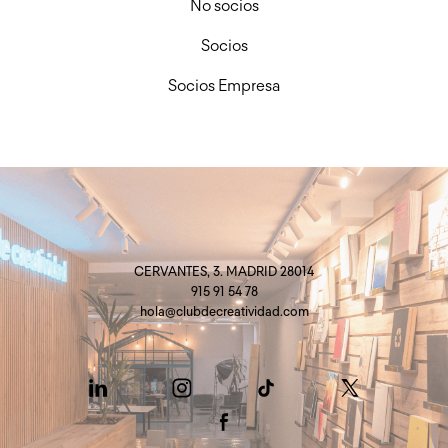
No socios
Socios
Socios Empresa
CERVANTES, 3. MADRID 28014
915 91 54 78
hola@clubdecreatividad.com