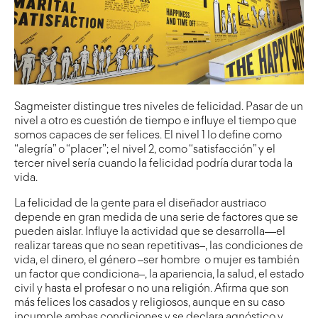
Sagmeister distingue tres niveles de felicidad. Pasar de un
nivel a otro es cuestión de tiempo e influye el tiempo que
somos capaces de ser felices. El nivel 1 lo define como
“alegría” o “placer”; el nivel 2, como “satisfacción” y el
tercer nivel sería cuando la felicidad podría durar toda la
vida.
La felicidad de la gente para el diseñador austriaco
depende en gran medida de una serie de factores que se
pueden aislar. Influye la actividad que se desarrolla—el
realizar tareas que no sean repetitivas–, las condiciones de
vida, el dinero, el género –ser hombre o mujer es también
un factor que condiciona–, la apariencia, la salud, el estado
civil y hasta el profesar o no una religión. Afirma que son
más felices los casados y religiosos, aunque en su caso
incumple ambas condiciones y se declara agnóstico y