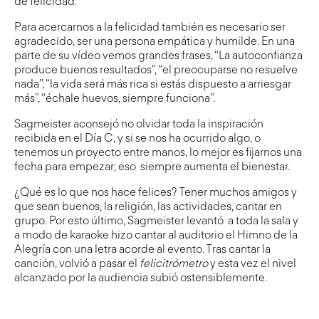
de felicidad.
Para acercarnos a la felicidad también es necesario ser
agradecido, ser una persona empática y humilde. En una
parte de su vídeo vemos grandes frases, “La autoconfianza
produce buenos resultados”, “el preocuparse no resuelve
nada”, “la vida será más rica si estás dispuesto a arriesgar
más”, “échale huevos, siempre funciona”.
Sagmeister aconsejó no olvidar toda la inspiración
recibida en el Día C, y si se nos ha ocurrido algo, o
tenemos un proyecto entre manos, lo mejor es fijarnos una
fecha para empezar; eso siempre aumenta el bienestar.
¿Qué es lo que nos hace felices? Tener muchos amigos y
que sean buenos, la religión, las actividades, cantar en
grupo. Por esto último, Sagmeister levantó a toda la sala y
a modo de karaoke hizo cantar al auditorio el Himno de la
Alegría con una letra acorde al evento. Tras cantar la
canción, volvió a pasar el
felicitrómetro
y esta vez el nivel
alcanzado por la audiencia subió ostensiblemente.