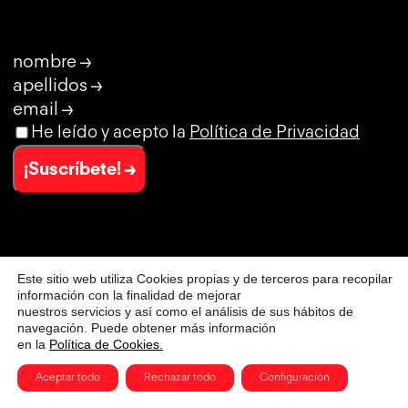
nombre →
apellidos →
email →
He leído y acepto la
Política de Privacidad
¡Suscríbete! →
Este sitio web utiliza Cookies propias y de terceros para recopilar
© CLUB DE CREATIVIDAD
información con la finalidad de mejorar
AVISO LEGAL
nuestros servicios y así como el análisis de sus hábitos de
POLÍTICA DE PRIVACIDAD
navegación. Puede obtener más información
en la
Política de Cookies.
POLÍTICA DE PRIVACIDAD DE REDES SOCIALES
POLÍTICA DE COOKIES
Aceptar todo
Rechazar todo
Configuración
CONDICIONES GENERALES