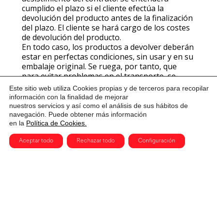
cumplido el plazo si el cliente efectúa la
devolución del producto antes de la finalización
del plazo. El cliente se hará cargo de los costes
de devolución del producto.
En todo caso, los productos a devolver deberán
estar en perfectas condiciones, sin usar y en su
embalaje original. Se ruega, por tanto, que
para evitar problemas en el transporte, se
asegure de que el paquete va debidamente
Este sitio web utiliza Cookies propias y de terceros para recopilar
protegido y precintado. Una vez recibido/s,
información con la finalidad de mejorar
chequearemos su estado. En el momento en
nuestros servicios y así como el análisis de sus hábitos de
que comprobemos que tanto el/los artículo/s,
navegación. Puede obtener más información
como los posibles componentes, accesorios,
en la
Política de Cookies.
obsequios promocionales y documentación,
Aceptar todo
Rechazar todo
Configuración
estén completos y en perfectas condiciones,
procederemos a devolver el dinero abonado.
Servicios
Una vez el usuario se haya registrado como
socio de la asociación podrá/no podrá darse de
baja de dicho servicio.