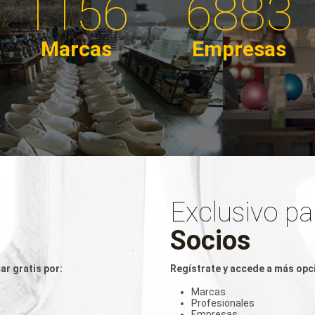
1156
6883
Marcas
Empresas
Exclusivo pa
Socios
ar gratis por:
Regístrate y accede a más opc
Marcas
Profesionales
Empresas