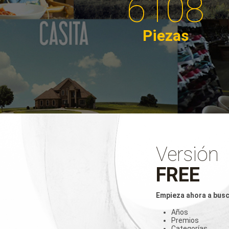
6108
Piezas
Versión
FREE
Empieza ahora a busc
Años
Premios
Categorías