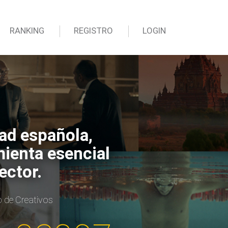
RANKING
REGISTRO
LOGIN
dad española,
mienta esencial
ector.
b de Creativos