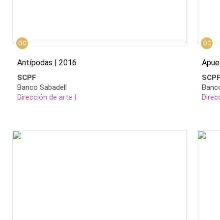
OC
OC
Antípodas | 2016
Apu
SCPF
SCP
Banco Sabadell
Banco
Dirección de arte |
Direc